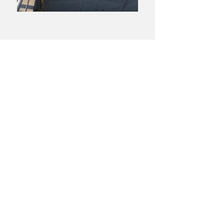
Environment, Security,
Quality.
ISO 9001
,
ISO 14001,
ISO 45001
,
WHG-
Fachbetrieb
.
Visit us on
facebook
,
linkedin
,
instagram
or
twitter
!
ALMAWATECH GmbH | Einsteinstraße 57 | 71229
Leonberg | Germany |
info@bhu-et.de